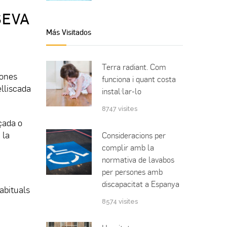
SEVA
Más Visitados
Terra radiant. Com
zones
funciona i quant costa
lliscada
instal·lar-lo
8747 visites
çada o
 la
Consideracions per
complir amb la
normativa de lavabos
per persones amb
discapacitat a Espanya
abituals
8574 visites