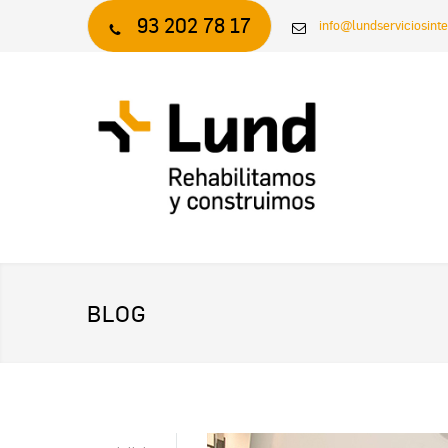
93 202 78 17
info@lundserviciosint
BLOG