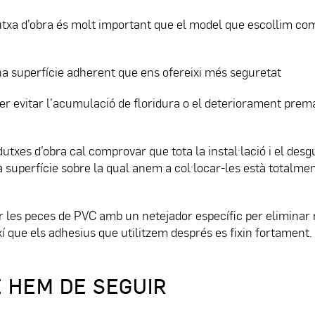
dutxa d’obra és molt important que el model que escollim com
una superfície adherent que ens ofereixi més seguretat
per evitar l’acumulació de floridura o el deteriorament prem
txes d’obra cal comprovar que tota la instal·lació i el desg
la superfície sobre la qual anem a col·locar-les està totalme
 les peces de PVC amb un netejador específic per eliminar 
xí que els adhesius que utilitzem després es fixin fortament.
 HEM DE SEGUIR