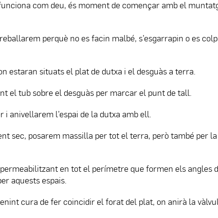
funciona com deu, és moment de començar amb el muntatg
 treballarem perquè no es facin malbé, s’esgarrapin o es col
estaran situats el plat de dutxa i el desguàs a terra.
nt el tub sobre el desguàs per marcar el punt de tall.
i anivellarem l’espai de la dutxa amb ell.
nt sec, posarem massilla per tot el terra, però també per la
mpermeabilitzant en tot el perímetre que formen els angles d
 per aquests espais.
int cura de fer coincidir el forat del plat, on anirà la vàlv