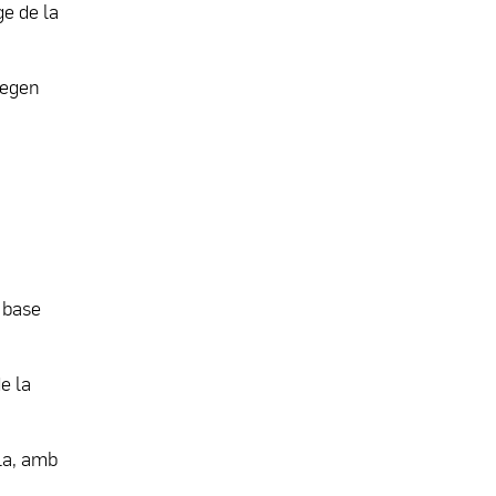
e de la
pegen
 base
e la
ula, amb