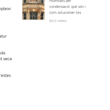
Humitats per
condensació: què són i
pleixi
com solucionar-les
8217 visites
atur
uàs
nt seca
restes