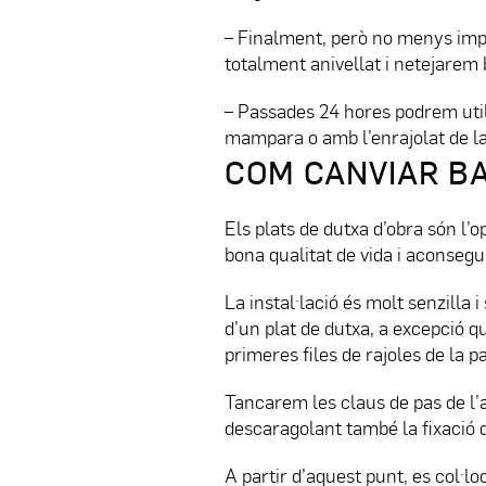
– Finalment, però no menys impo
totalment anivellat i netejarem b
– Passades 24 hores podrem utili
mampara o amb l’enrajolat de la
COM CANVIAR B
Els plats de dutxa d’obra són l
bona qualitat de vida i aconseg
La instal·lació és molt senzilla
d’un plat de dutxa, a excepció q
primeres files de rajoles de la pa
Tancarem les claus de pas de l’a
descaragolant també la fixació d
A partir d’aquest punt, es col·lo