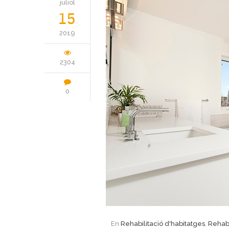
juliol
15
2019
2304
0
En
Rehabilitació d'habitatges
,
Rehabi