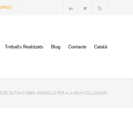
SUPOST
Treballs Realitzats
Blog
Contacte
Català
S DE DUTXA D’OBRA. CONSELLS PER A LA SEVA COL·LOCACIÓ