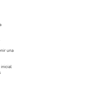
a
A
enir una
inicial
s