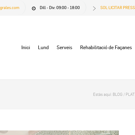
egrales.com
Dill - Div: 09:00 - 18:00
SOL·LICITAR PRES
Inici
Lund
Serveis
Rehabilitació de Façanes
Estàs aquí:
BLOG
/
PLAT