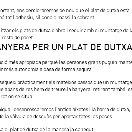
rtant, ens cercioraremos de nou que el plat de dutxa està
é tot l’adhesiu, silicona o massilla sobrant.
tzar els plats de dutxa d’obra i seguir amb el muntatge de l
 resta de paret
ANYERA PER UN PLAT DE DUTX
’opció més apropiada perquè les persones grans puguin mant
uir més autonomia a casa de forma segura.
 i segueix pràcticament els mateixos passos que un muntatge 
ue abans de res hem de treure la banyera, retirant també le
ret on se situa.
igua i desenroscaremos l’antiga aixetes i la barra de dutxa,
e la vàlvula de desguàs per apartar totes les peces.
ca el plat de dutxa de la manera ja conegut.