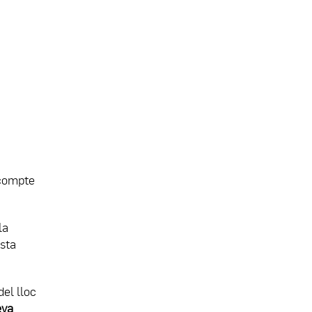
 compte
la
esta
del lloc
eva