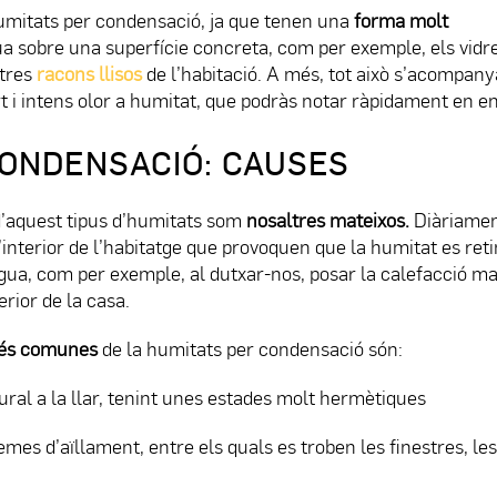
umitats per condensació, ja que tenen una
forma molt
gua sobre una superfície concreta, com per exemple, els vidre
tres
racons llisos
de l’habitació. A més, tot això s’acompanya
rt i intens olor a humitat, que podràs notar ràpidament en e
CONDENSACIÓ: CAUSES
 d’aquest tipus d’humitats som
nosaltres mateixos.
Diàriamen
l’interior de l’habitatge que provoquen que la humitat es reti
gua, com per exemple, al dutxar-nos, posar la calefacció ma
erior de la casa.
és comunes
de la humitats per condensació són:
ral a la llar, tenint unes estades molt hermètiques
mes d’aïllament, entre els quals es troben les finestres, les