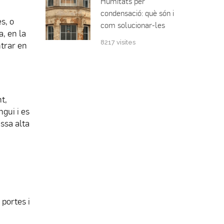
Humitats per
condensació: què són i
s, o
com solucionar-les
, en la
8217 visites
ntrar en
t,
ngui i es
ssa alta
 portes i