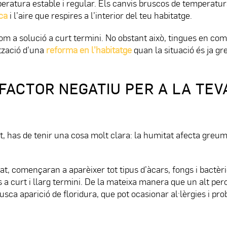
ratura estable i regular. Els canvis bruscos de temperatu
ica
i l’aire que respires a l’interior del teu habitatge.
om a solució a curt termini. No obstant això, tingues en co
ització d’una
reforma en l’habitatge
quan la situació és ja gr
 FACTOR NEGATIU PER A LA TEV
, has de tenir una cosa molt clara: la humitat afecta greum
at, començaran a aparèixer tot tipus d’àcars, fongs i bactèr
 a curt i llarg termini. De la mateixa manera que un alt pe
usca aparició de floridura, que pot ocasionar al·lèrgies i pr