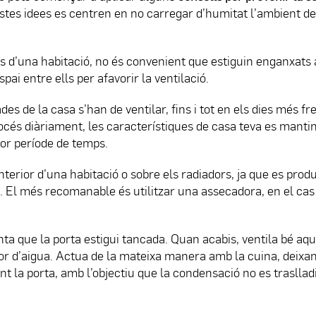
estes idees es centren en no carregar d’humitat l’ambient de
es d’una habitació, no és convenient que estiguin enganxats 
spai entre ells per afavorir la ventilació.
des de la casa s’han de ventilar, fins i tot en els dies més fr
rocés diàriament, les característiques de casa teva es mant
or període de temps.
interior d’una habitació o sobre els radiadors, ja que es prod
 El més recomanable és utilitzar una assecadora, en el cas
enta que la porta estigui tancada. Quan acabis, ventila bé aq
por d’aigua. Actua de la mateixa manera amb la cuina, deixa
nt la porta, amb l’objectiu que la condensació no es trasllad