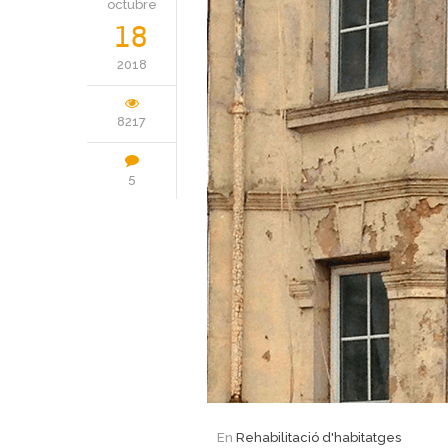
octubre
18
2018
8217
5
En
Rehabilitació d'habitatges