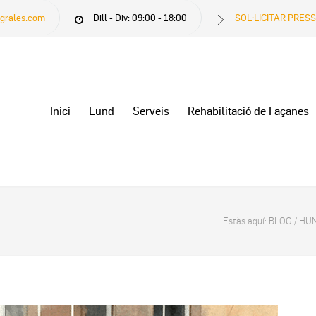
egrales.com
Dill - Div: 09:00 - 18:00
SOL·LICITAR PRES
Inici
Lund
Serveis
Rehabilitació de Façanes
Estàs aquí:
BLOG
/
HUM