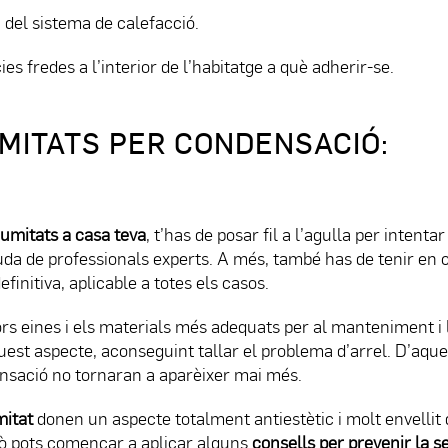
 del sistema de calefacció.
ies fredes a l’interior de l’habitatge a què adherir-se.
MITATS PER CONDENSACIÓ:
humitats a casa teva
, t’has de posar fil a l’agulla per intentar
uda de professionals experts. A més, també has de tenir en
finitiva, aplicable a totes els casos.
s eines i els materials més adequats per al manteniment i 
uest aspecte, aconseguint tallar el problema d’arrel. D’aqu
nsació no tornaran a aparèixer mai més.
mitat
donen un aspecte totalment antiestètic i molt envellit 
rò pots començar a aplicar alguns
consells per prevenir la s