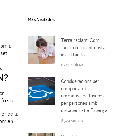
Más Visitados
Terra radiant. Com
 com a
funciona i quant costa
 set
instal·lar-lo
8746 visites
.
N?
Consideracions per
complir amb la
or
normativa de lavabos
 freda.
per persones amb
discapacitat a Espanya
ior de la
 com en
8574 visites