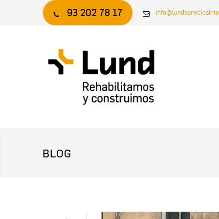
93 202 78 17
info@lundserviciosint
BLOG