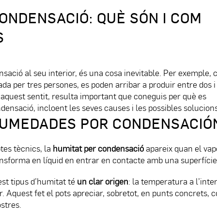
ONDENSACIÓ: QUÈ SÓN I COM
S
sació al seu interior, és una cosa inevitable. Per exemple,
da per tres persones, es poden arribar a produir entre dos i
En aquest sentit, resulta important que coneguis per què es
ensació, incloent les seves causes i les possibles solucions
HUMEDADES POR CONDENSACIÓ
es tècnics, la
humitat per condensació
apareix quan el vap
ransforma en líquid en entrar en contacte amb una superfície
est tipus d’humitat té
un clar origen
: la temperatura a l’inter
or. Aquest fet el pots apreciar, sobretot, en punts concrets,
ostres.