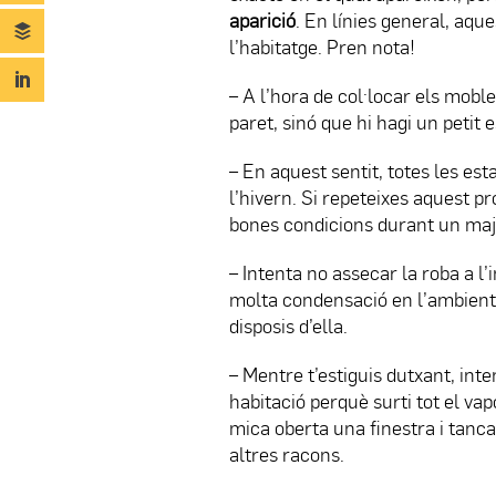
aparició
. En línies general, aqu
l’habitatge. Pren nota!
– A l’hora de col·locar els mobl
paret, sinó que hi hagi un petit e
– En aquest sentit, totes les esta
l’hivern. Si repeteixes aquest p
bones condicions durant un maj
– Intenta no assecar la roba a l’
molta condensació en l’ambient.
disposis d’ella.
– Mentre t’estiguis dutxant, int
habitació perquè surti tot el va
mica oberta una finestra i tanca
altres racons.