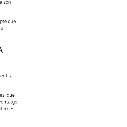
ra són
mpte que
eu.
A
ent la
ies, que
rcentatge
oblemes