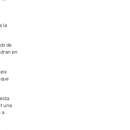
a la
eds de
indran en
ueix
 que
uesta
nt una
i a