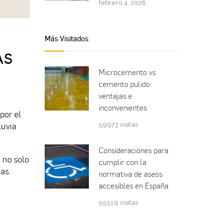
febrero 4, 2026
Más Visitados
AS
Microcemento vs
cemento pulido:
ventajas e
inconvenientes
por el
luvia
59973 visitas
Consideraciones para
a no solo
cumplir con la
as.
normativa de aseos
accesibles en España
55519 visitas