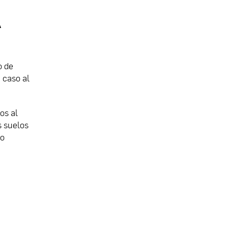
A
o de
 caso al
os al
s suelos
lo