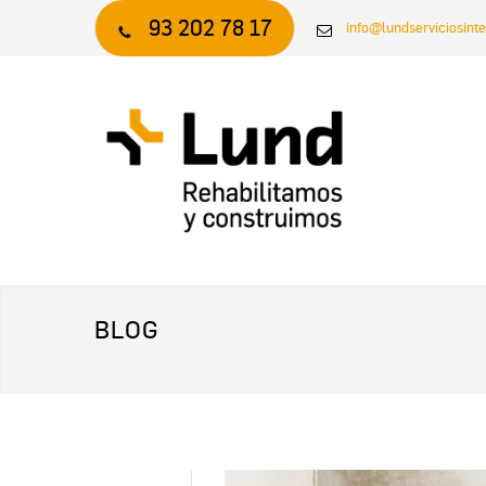
93 202 78 17
info@lundserviciosint
BLOG