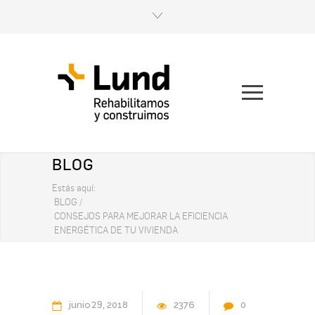
BLOG
Estás aquí:
BLOG
/
CONSEJOS PARA MEJORAR LA EFICIENCIA
ENERGÉTICA DE TU VIVIENDA
29
junio
2018
2376
0