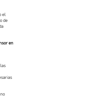
o el
io de
da
ensor en
las
esarias
 no