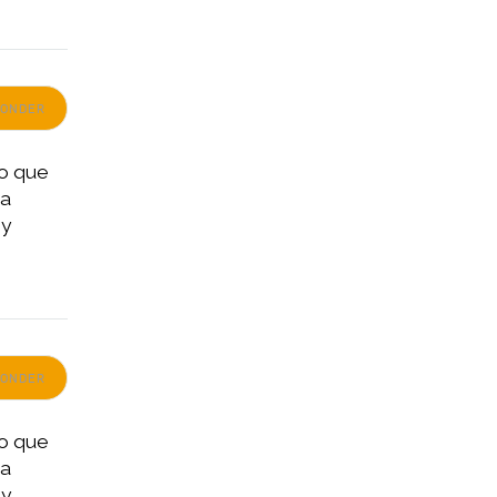
PONDER
no que
da
 y
PONDER
no que
da
 y