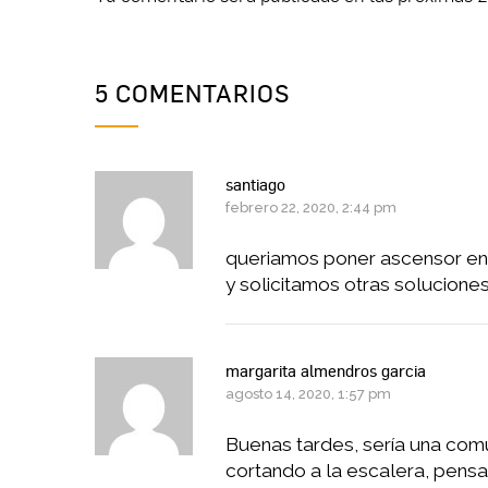
5 COMENTARIOS
santiago
febrero 22, 2020, 2:44 pm
queriamos poner ascensor en
y solicitamos otras solucione
margarita almendros garcia
agosto 14, 2020, 1:57 pm
Buenas tardes, sería una comu
cortando a la escalera, pens