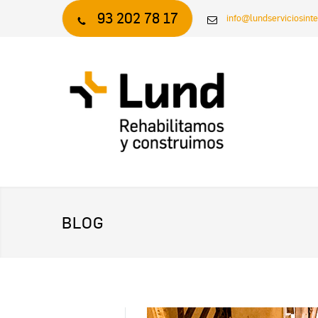
93 202 78 17
info@lundserviciosint
BLOG