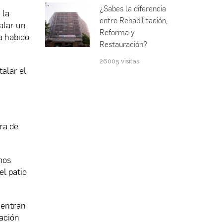
¿Sabes la diferencia
 la
entre Rehabilitación,
talar un
Reforma y
a habido
Restauración?
26005 visitas
alar el
ra de
mos
el patio
uentran
lación