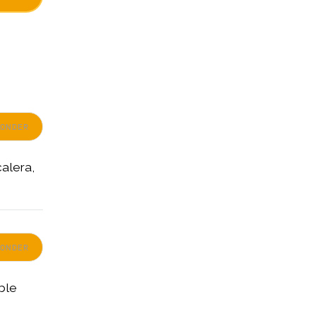
PONDER
alera,
PONDER
ble